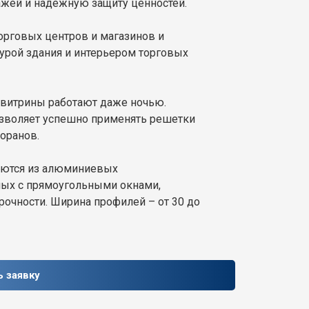
жей и надежную защиту ценностей.
орговых центров и магазинов и
турой здания и интерьером торговых
 витрины работают даже ночью.
озволяет успешно применять решетки
торанов.
ваются из алюминиевых
ых с прямоугольными окнами,
очности. Ширина профилей – от 30 до
ь заявку