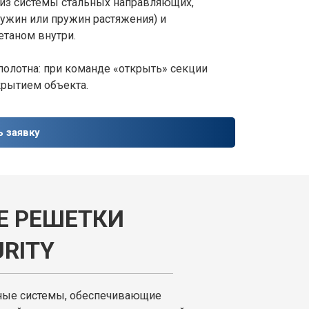
из системы стальных направляющих,
ужин или пружин растяжения) и
етаном внутри.
полотна: при команде «открыть» секции
крытием объекта.
ь заявку
Е РЕШЕТКИ
RITY
ые системы, обеспечивающие